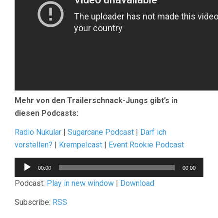
Mehr von den Trailerschnack-Jungs gibt’s in
diesen Podcasts:
Radio Nukular
|
Sugarcane Podcast
|
Darf ich
vorstellen?
|
Krempelcast
|
Event Rookie Podcast
Audio-
00:00
00:00
Player
Podcast:
Play in new window
|
Download
Subscribe:
RSS