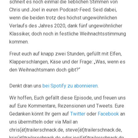
schneit es noch einmal die lieblichen Stimmen von
Chris und Joel in euren Podcast-Feed. Seid dabei,
wenn die beiden trotz des höchst ungewöhnlichen
Verlaufs des Jahres 2020, dank fünf ungewöhnlicher
Klassiker, doch noch in festliche Weihnachtsstimmung
kommen.
Freut euch auf knapp zwei Stunden, gefüllt mit Elfen,
Klapperschlangen, Käse und der Frage: „Was, wenn es
den Weihnachtsmann doch gibt?“
Denkt dran uns
bei Spotify zu abonnieren
.
Wir hoffen, Euch gefällt diese Episode, und freuen uns
auf Eure Kommentare, Rezensionen und Tweets. Eure
Gedanken könnt Ihr gern auf
Twitter
oder
Facebook
an
uns übermitteln oder via Mail an
chris(ät)trailerschnack.de, steve(ät)trailerschnack.de,
kris(ät)trailerschnack.de oder joel(ät)trailerschnack.de