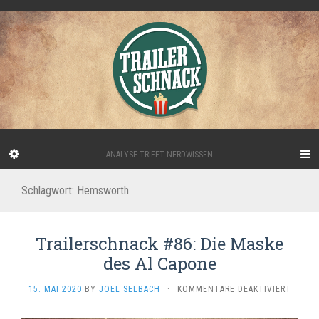
ANALYSE TRIFFT NERDWISSEN
Schlagwort:
Hemsworth
Trailerschnack #86: Die Maske
des Al Capone
FÜR
15. MAI 2020
BY
JOEL SELBACH
·
KOMMENTARE DEAKTIVIERT
TRAIL
#86: