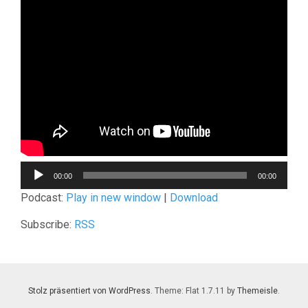
Audio-
00:00
00:00
Player
Podcast:
Play in new window
|
Download
Subscribe:
RSS
Stolz präsentiert von WordPress
. Theme: Flat 1.7.11 by
Themeisle
.