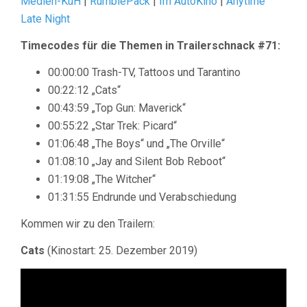
Medien-KuH
|
RumblePack
|
Im AutoKino
|
Anytime
Late Night
Timecodes für die Themen in Trailerschnack #71:
00:00:00 Trash-TV, Tattoos und Tarantino
00:22:12 „Cats“
00:43:59 „Top Gun: Maverick“
00:55:22 „Star Trek: Picard“
01:06:48 „The Boys“ und „The Orville“
01:08:10 „Jay and Silent Bob Reboot“
01:19:08 „The Witcher“
01:31:55 Endrunde und Verabschiedung
Kommen wir zu den Trailern:
Cats
(Kinostart: 25. Dezember 2019)