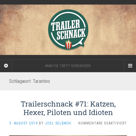
ANALYSE TRIFFT NERDWISSEN
Schlagwort:
Tarantino
Trailerschnack #71: Katzen,
Hexer, Piloten und Idioten
FÜR
5. AUGUST 2019
BY
JOEL SELBACH
·
KOMMENTARE DEAKTIVIERT
TRAI
#71: