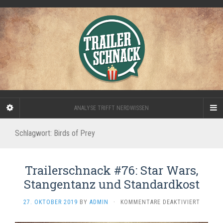
ANALYSE TRIFFT NERDWISSEN
Schlagwort:
Birds of Prey
Trailerschnack #76: Star Wars,
Stangentanz und Standardkost
FÜR
27. OKTOBER 2019
BY
ADMIN
·
KOMMENTARE DEAKTIVIERT
TRAILE
#76: