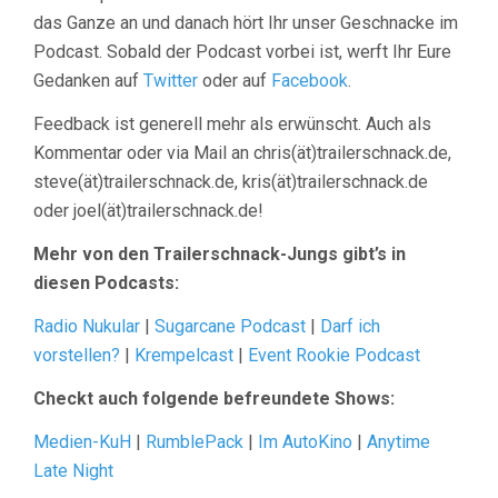
das Ganze an und danach hört Ihr unser Geschnacke im
Podcast. Sobald der Podcast vorbei ist, werft Ihr Eure
Gedanken auf
Twitter
oder auf
Facebook
.
Feedback ist generell mehr als erwünscht. Auch als
Kommentar oder via Mail an chris(ät)trailerschnack.de,
steve(ät)trailerschnack.de, kris(ät)trailerschnack.de
oder joel(ät)trailerschnack.de!
Mehr von den Trailerschnack-Jungs gibt’s in
diesen Podcasts:
Radio Nukular
|
Sugarcane Podcast
|
Darf ich
vorstellen?
|
Krempelcast
|
Event Rookie Podcast
Checkt auch folgende befreundete Shows:
Medien-KuH
|
RumblePack
|
Im AutoKino
|
Anytime
Late Night