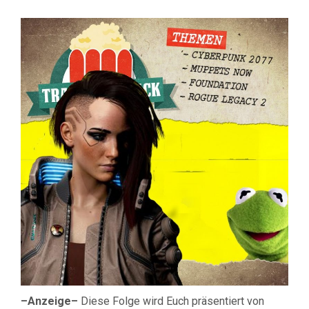
TRAILERS
#89:
CYBERPUN
PUPPEN
UND
ANDERE
HYPE-
THEMEN
–Anzeige–
Diese Folge wird Euch präsentiert von