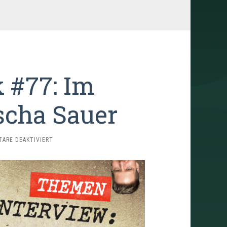
 #77: Im
scha Sauer
FÜR
ARE DEAKTIVIERT
TRAILERSCHNACK
#77:
IM
GESPRÄCH
MIT
JOSCHA
SAUER