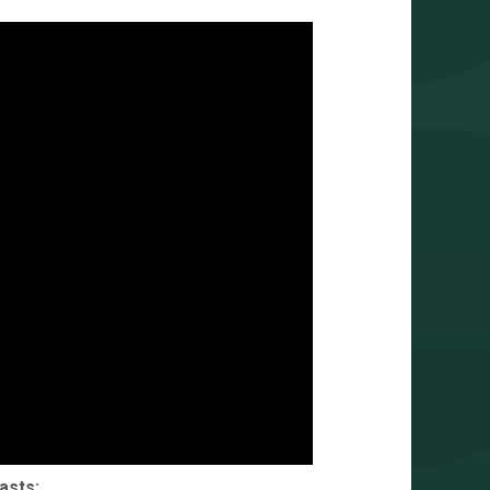
asts: