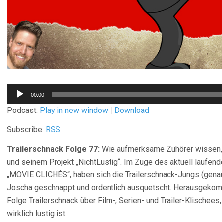
Audio-
00:00
Player
Podcast:
Play in new window
|
Download
Subscribe:
RSS
Trailerschnack Folge 77:
Wie aufmerksame Zuhörer wissen, i
und seinem Projekt „NichtLustig“. Im Zuge des aktuell laufen
„MOVIE CLICHÉS“, haben sich die Trailerschnack-Jungs (genau
Joscha geschnappt und ordentlich ausquetscht. Herausgekomm
Folge Trailerschnack über Film-, Serien- und Trailer-Klischee
wirklich lustig ist.