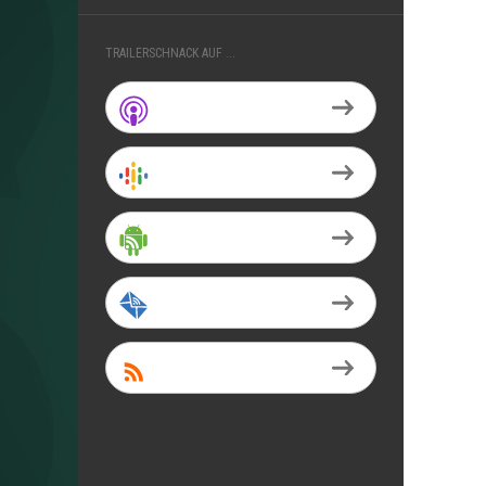
TRAILERSCHNACK AUF ...
Apple Podcasts
Google Podcasts
Android
by Email
RSS