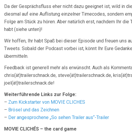
Da der Gesprächsfluss eher nicht dazu geeignet ist, wild in d
diesmal auf eine Auflistung einzelner Timecodes, sondern em
Folge am Stück zu hören. Aber natürlich erst, nachdem Ihr die
habt (siehe unten)!
Wir hoffen, Ihr habt Spaß bei dieser Episode und freuen uns
Tweets. Sobald der Podcast vorbei ist, könnt Ihr Eure Gedank
übermitteln.
Feedback ist generell mehr als erwünscht. Auch als Kommentar
chris(ät)trailerschnack.de, steve(ät)trailerschnack.de, kris(ät)t
joel(ät)trailerschnack.de!
Weiterführende Links zur Folge:
–
Zum Kickstarter von MOVIE CLICHES
–
Brösel und das Zeichnen
–
Der angesprochene „So sehen Trailer aus“-Trailer
MOVIE CLICHÉS – the card game