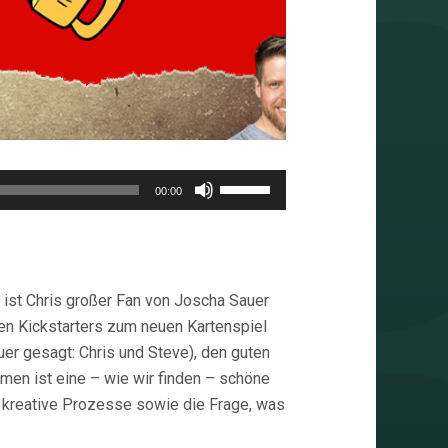
Pfeiltasten
00:00
Hoch/Runter
benutzen,
um
die
st Chris großer Fan von Joscha Sauer
Lautstärke
den Kickstarters zum neuen Kartenspiel
zu
er gesagt: Chris und Steve), den guten
regeln.
en ist eine – wie wir finden – schöne
s, kreative Prozesse sowie die Frage, was