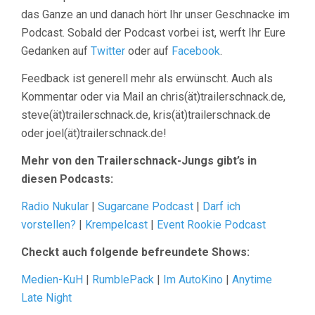
das Ganze an und danach hört Ihr unser Geschnacke im
Podcast. Sobald der Podcast vorbei ist, werft Ihr Eure
Gedanken auf
Twitter
oder auf
Facebook
.
Feedback ist generell mehr als erwünscht. Auch als
Kommentar oder via Mail an chris(ät)trailerschnack.de,
steve(ät)trailerschnack.de, kris(ät)trailerschnack.de
oder joel(ät)trailerschnack.de!
Mehr von den Trailerschnack-Jungs gibt’s in
diesen Podcasts:
Radio Nukular
|
Sugarcane Podcast
|
Darf ich
vorstellen?
|
Krempelcast
|
Event Rookie Podcast
Checkt auch folgende befreundete Shows:
Medien-KuH
|
RumblePack
|
Im AutoKino
|
Anytime
Late Night