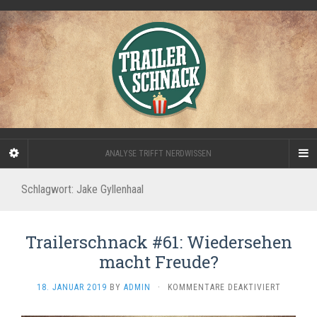
ANALYSE TRIFFT NERDWISSEN
Schlagwort:
Jake Gyllenhaal
Trailerschnack #61: Wiedersehen
macht Freude?
FÜR
18. JANUAR 2019
BY
ADMIN
·
KOMMENTARE DEAKTIVIERT
TRAILER
#61: