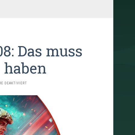
08: Das muss
 haben
FÜR
E DEAKTIVIERT
TRAILERSCHNACK
#108:
DAS
MUSS
MAN
GESEHEN
HABEN