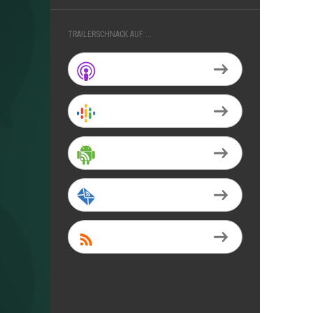
TRAILERSCHNACK AUF ...
Apple Podcasts
Google Podcasts
Android
by Email
RSS