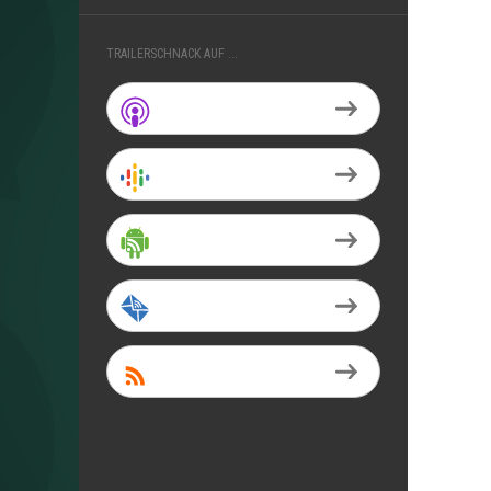
TRAILERSCHNACK AUF ...
Apple Podcasts
Google Podcasts
Android
by Email
RSS