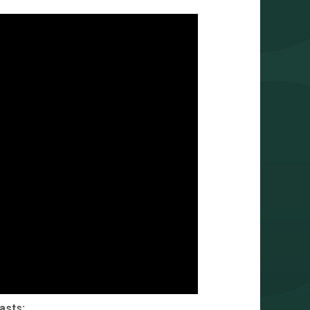
asts: