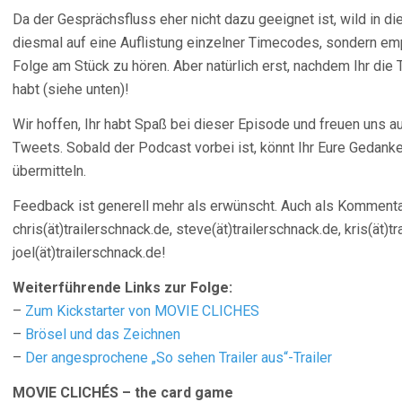
Da der Gesprächsfluss eher nicht dazu geeignet ist, wild in d
diesmal auf eine Auflistung einzelner Timecodes, sondern em
Folge am Stück zu hören. Aber natürlich erst, nachdem Ihr die
habt (siehe unten)!
Wir hoffen, Ihr habt Spaß bei dieser Episode und freuen uns
Tweets. Sobald der Podcast vorbei ist, könnt Ihr Eure Gedank
übermitteln.
Feedback ist generell mehr als erwünscht. Auch als Kommentar
chris(ät)trailerschnack.de, steve(ät)trailerschnack.de, kris(ät)t
joel(ät)trailerschnack.de!
Weiterführende Links zur Folge:
–
Zum Kickstarter von MOVIE CLICHES
–
Brösel und das Zeichnen
–
Der angesprochene „So sehen Trailer aus“-Trailer
MOVIE CLICHÉS – the card game