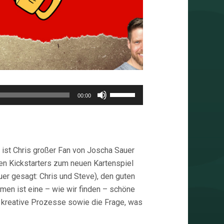
Pfeiltasten
00:00
Hoch/Runter
benutzen,
um
die
st Chris großer Fan von Joscha Sauer
Lautstärke
den Kickstarters zum neuen Kartenspiel
zu
er gesagt: Chris und Steve), den guten
regeln.
en ist eine – wie wir finden – schöne
s, kreative Prozesse sowie die Frage, was