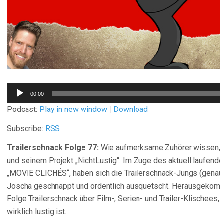
Audio-
00:00
Player
Podcast:
Play in new window
|
Download
Subscribe:
RSS
Trailerschnack Folge 77:
Wie aufmerksame Zuhörer wissen, i
und seinem Projekt „NichtLustig“. Im Zuge des aktuell laufen
„MOVIE CLICHÉS“, haben sich die Trailerschnack-Jungs (genau
Joscha geschnappt und ordentlich ausquetscht. Herausgekomm
Folge Trailerschnack über Film-, Serien- und Trailer-Klischee
wirklich lustig ist.