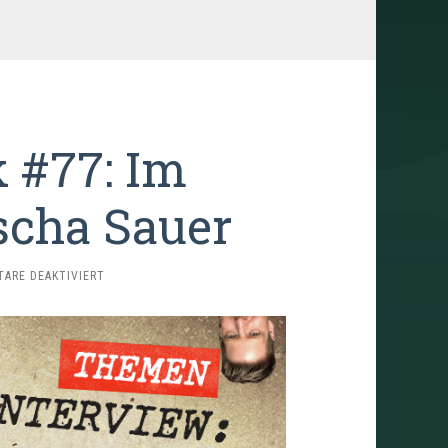
 #77: Im
scha Sauer
FÜR
ARE DEAKTIVIERT
TRAILERSCHNACK
#77:
IM
GESPRÄCH
MIT
JOSCHA
SAUER