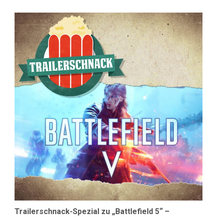
TRAILERSC
SPEZIAL:
BATTLEFIE
V
–
RADIO-
NUKULAR-
NACHLESE
Trailerschnack-Spezial zu „Battlefield 5“ –