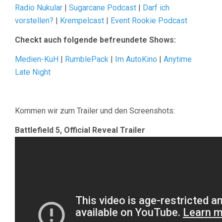
Radio Nukular
|
Sugarcane Podcast
|
Darf ich
vorstellen?
|
Krempelcast
|
Event Rookie Podcast
Checkt auch folgende befreundete Shows:
Medien-KuH
|
RumblePack
|
Im AutoKino
|
Anytime
Late Night
Kommen wir zum Trailer und den Screenshots:
Battlefield 5, Official Reveal Trailer