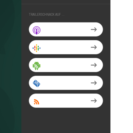
TRAILERSCHNACK AUF ...
Apple Podcasts
Google Podcasts
Android
by Email
RSS