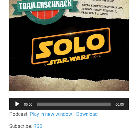
Audio-
00:00
00:00
Player
Podcast:
Play in new window
|
Download
Subscribe:
RSS