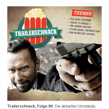
TRAILERS
#84:
KURZARBE
KINDERB
UND
KEINE
KONZERT
Trailerschnack, Folge 84:
Die aktuellen Umstände,