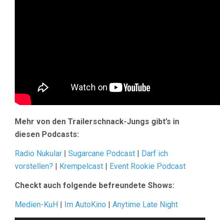
Mehr von den Trailerschnack-Jungs gibt’s in
diesen Podcasts:
Radio Nukular
|
Sugarcane Podcast
|
Darf ich
vorstellen?
|
Krempelcast
|
Event Rookie Podcast
Checkt auch folgende befreundete Shows:
Medien-KuH
|
Im AutoKino
|
Anytime Late Night