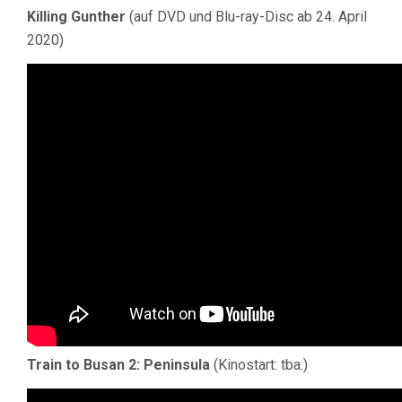
Killing Gunther
(auf DVD und Blu-ray-Disc ab 24. April
2020)
Train to Busan 2: Peninsula
(Kinostart: tba.)