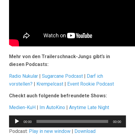
Mehr von den Trailerschnack-Jungs gibt’s in
diesen Podcasts:
Radio Nukular
|
Sugarcane Podcast
|
Darf ich
vorstellen?
|
Krempelcast
|
Event Rookie Podcast
Checkt auch folgende befreundete Shows:
Medien-KuH
|
Im AutoKino
|
Anytime Late Night
Audio-
00:00
00:00
Player
Podcast:
Play in new window
|
Download