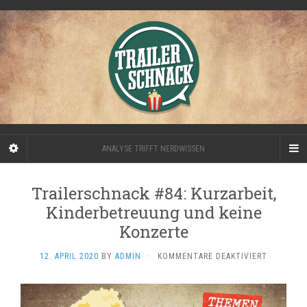
ANALYSE TRIFFT NERDWISSEN
Trailerschnack #84: Kurzarbeit,
Kinderbetreuung und keine
Konzerte
FÜR
12. APRIL 2020
BY
ADMIN
·
KOMMENTARE DEAKTIVIERT
TRAILERS
#84:
KURZARBE