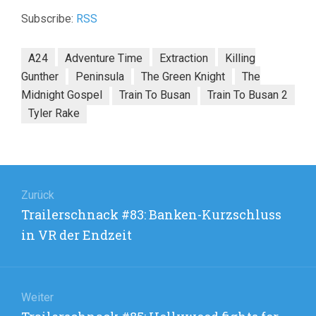
Subscribe:
RSS
A24
Adventure Time
Extraction
Killing
Gunther
Peninsula
The Green Knight
The
Midnight Gospel
Train To Busan
Train To Busan 2
Tyler Rake
Beitragsnavigation
Zurück
Vorheriger
Trailerschnack #83: Banken-Kurzschluss
Beitrag:
in VR der Endzeit
Weiter
Nächster