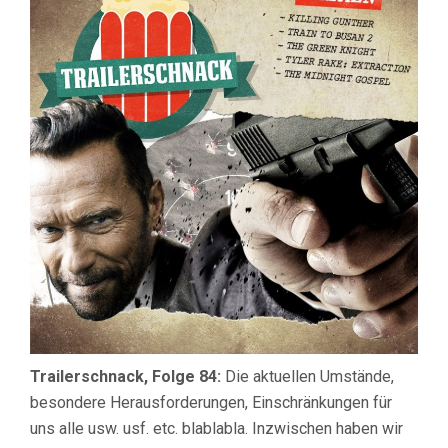
KINDERB
UND
KEINE
KONZERT
Trailerschnack, Folge 84:
Die aktuellen Umstände,
besondere Herausforderungen, Einschränkungen für
uns alle usw. usf. etc. blablabla. Inzwischen haben wir