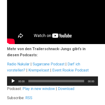
Mehr von den Trailerschnack-Jungs gibt’s in
diesen Podcasts:
Radio Nukular
|
Sugarcane Podcast
|
Darf ich
vorstellen?
|
Krempelcast
|
Event Rookie Podcast
Audio-
00:00
00:00
Player
Podcast:
Play in new window
|
Download
Subscribe:
RSS