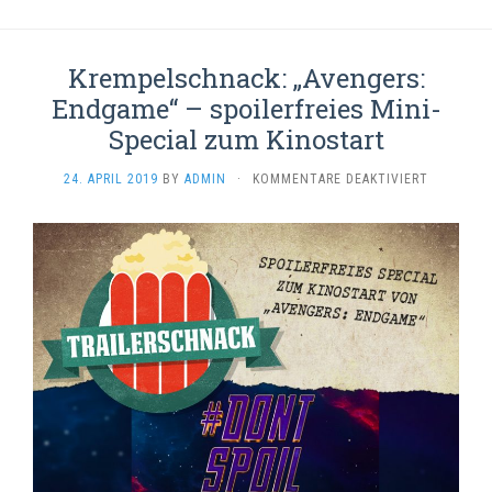
Krempelschnack: „Avengers:
Endgame“ – spoilerfreies Mini-
Special zum Kinostart
FÜR
24. APRIL 2019
BY
ADMIN
·
KOMMENTARE DEAKTIVIERT
KREMPELS
„AVENGER
ENDGAME
–
SPOILERF
MINI-
SPECIAL
ZUM
KINOSTAR