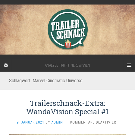
ANALYSE TRIFFT NERDWISSEN
Schlagwort:
Marvel Cinematic Universe
Trailerschnack-Extra:
WandaVision Special #1
FÜR
9. JANUAR 2021
BY
ADMIN
·
KOMMENTARE DEAKTIVIERT
TRAILERS
EXTRA: