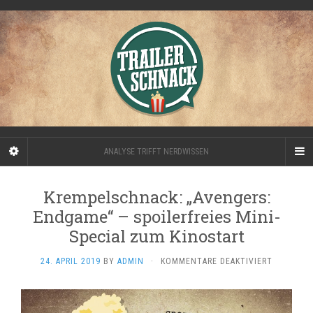
ANALYSE TRIFFT NERDWISSEN
Krempelschnack: „Avengers:
Endgame“ – spoilerfreies Mini-
Special zum Kinostart
FÜR
24. APRIL 2019
BY
ADMIN
·
KOMMENTARE DEAKTIVIERT
KREMPELS
„AVENGER
ENDGAME