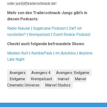
oder joel(ät)trailerschnack.de!
Mehr von den Trailerschnack-Jungs gibt’s in
diesen Podcasts:
Radio Nukular
|
Sugarcane Podcast
|
Darf ich
vorstellen?
|
Krempelcast
|
Event Rookie Podcast
Checkt auch folgende befreundete Shows:
Medien-KuH
|
RumblePack
|
Im AutoKino
|
Anytime
Late Night
Avengers
Avengers 4
Avengers: Endgame
Endgame
Krempelcast
marvel
Marvel
Cinematic Universe
Marvel Studios
Beitragsnavigation