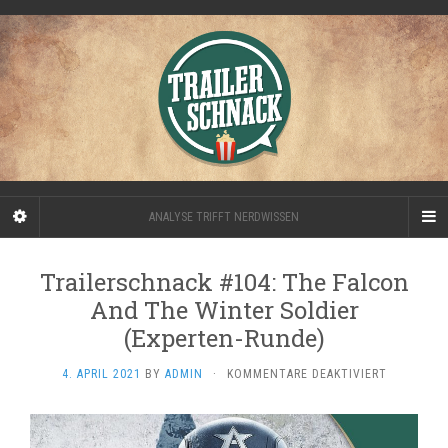
ANALYSE TRIFFT NERDWISSEN
Trailerschnack #104: The Falcon
And The Winter Soldier
(Experten-Runde)
FÜR
4. APRIL 2021
BY
ADMIN
·
KOMMENTARE DEAKTIVIERT
TRAILERS
#104:
THE