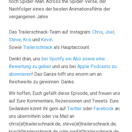
noch Spider-Man: Across the Spider-Verse, der
Nachfolger eines der besten Animationsfilme der
vergangenen Jahre.
Das Trailerschnack-Team auf Instagram:
Chris
,
Joel
,
Steve
,
Kris
und
Kevin
.
Sowie
Trailerschnack
als Hauptaccount.
Denkt dran, uns
bei Spotify ein Abo sowie eine
Bewertung zu geben
und uns bei
Apple Podcasts zu
abonnieren
! Das Ganze hilft uns enorm um an
Reichweite zu gewinnen. Danke.
Wir hoffen, Euch gefällt diese Episode, und freuen uns
auf Eure Kommentare, Rezensionen und Tweets. Eure
Gedanken könnt Ihr gern auf
Twitter
oder
Facebook
an
uns übermitteln oder via Mail an
chris(ät)trailerschnack.de, steve(ät)trailerschnack.de,
kris(ät)trailerschnack.de oder joel(ät)trailerschnack.de