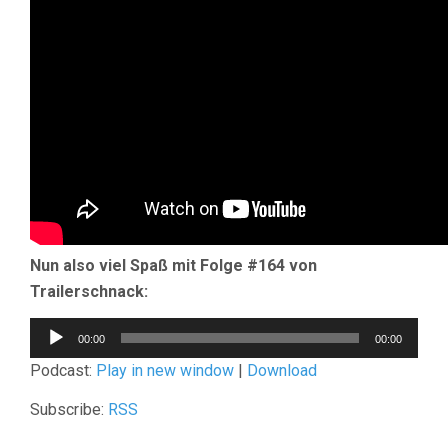
Nun also viel Spaß mit Folge #164 von
Trailerschnack:
Audio-
00:00
00:00
Player
Podcast:
Play in new window
|
Download
Subscribe:
RSS