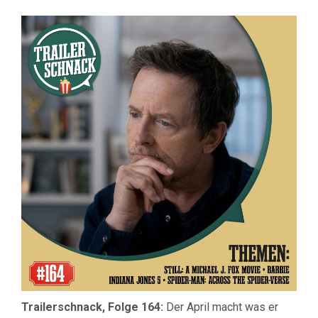
#164:
STILL:
A
MICHAEL
J.
FOX
MOVIE,
BARBIE,
INDIANA
JONES:
DAS
RAD
DES
SCHICKSA
&
SPIDER-
MAN:
ACROSS
THE
SPIDER-
VERSE!
Trailerschnack, Folge 164:
Der April macht was er