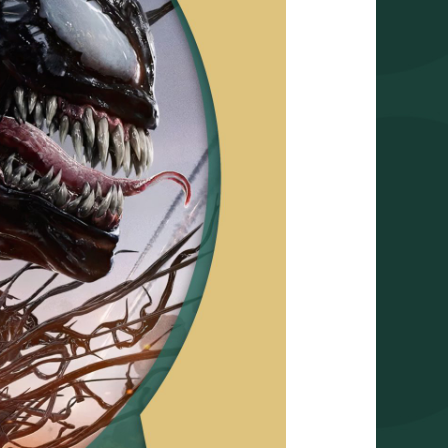
HOW
MUSIC
GOT
FREE,
YOU’RE
CORDINALLY
INVITED
&
BEVERLY
HILLS
COP:
AXEL
F!