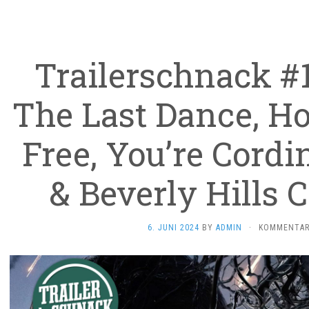
Trailerschnack #
The Last Dance, H
Free, You’re Cordi
& Beverly Hills C
6. JUNI 2024
BY
ADMIN
·
KOMMENTARE