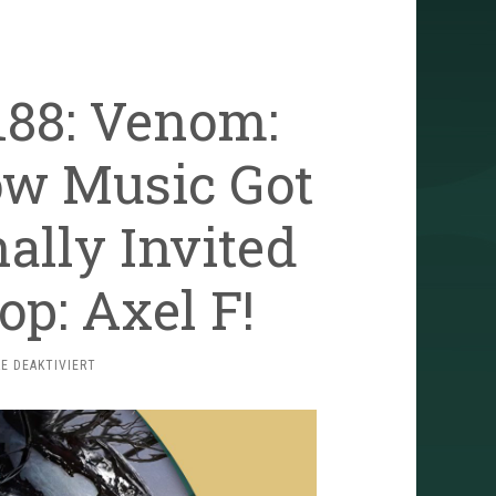
188: Venom:
ow Music Got
nally Invited
op: Axel F!
FÜR
 DEAKTIVIERT
TRAILERSCHNACK
#188:
VENOM:
THE
LAST
DANCE,