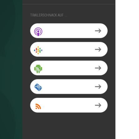
TRAILERSCHNACK AUF ...
Apple Podcasts
Google Podcasts
Android
by Email
RSS