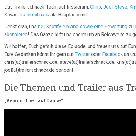
Das Trailerschnack-Team auf Instagram:
Chris
,
Joel
,
Steve
,
Kri
Sowie
Trailerschnack
als Hauptaccount.
Denkt dran, uns
bei Spotify ein Abo sowie eine Bewertung zu
abonnieren
! Das Ganze hilft uns enorm um an Reichweite zu g
Wir hoffen, Euch gefällt diese Episode, und freuen uns auf 
Eure Gedanken könnt Ihr gern auf
Twitter
oder
Facebook
an uns
chris(ät)trailerschnack.de, steve(ät)trailerschnack.de, kris(ät)t
joel(ät)trailerschnack.de senden!
Die Themen und Trailer aus Tr
„Venom: The Last Dance“