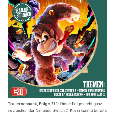
(GAMES):
ERSTE
EINDRÜCK
ZUR
SWITCH
2,
DONKEY
KONG
BANANZA,
BEAST
OF
REINCARN
ROG
XBOX
ALLY
X
Trailerschnack, Folge 211:
Diese Folge steht ganz
im Zeichen der Nintendo Switch 2. Kevin konnte bereits