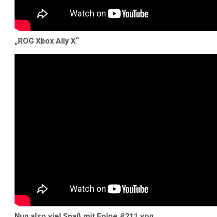
„ROG Xbox Ally X“
Nun also viel Spaß mit Folge #211 von