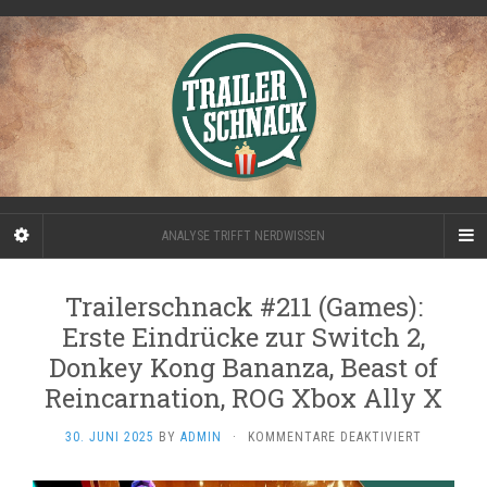
ANALYSE TRIFFT NERDWISSEN
Trailerschnack #211 (Games):
Erste Eindrücke zur Switch 2,
Donkey Kong Bananza, Beast of
Reincarnation, ROG Xbox Ally X
FÜR
30. JUNI 2025
BY
ADMIN
·
KOMMENTARE DEAKTIVIERT
TRAILERS
#211