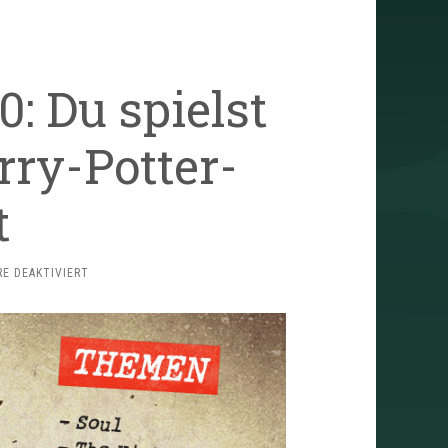
: Du spielst
ry-Potter-
t
FÜR
E DEAKTIVIERT
TRAILERSCHNACK
#90:
DU
SPIELST
G
MIT
DEINEM
HARRY-
POTTER-