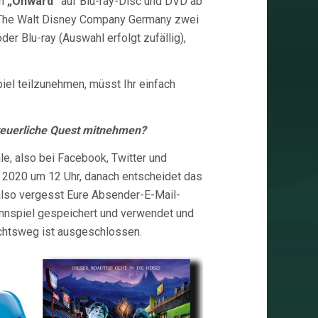
on
„Onward“
auf Blu-ray-Disc und DVD ab
on The Walt Disney Company Germany zwei
r Blu-ray (Auswahl erfolgt zufällig),
iel teilzunehmen, müsst Ihr einfach
nteuerliche Quest mitnehmen?
le, also bei Facebook, Twitter und
i 2020 um 12 Uhr, danach entscheidet das
 also vergesst Eure Absender-E-Mail-
innspiel gespeichert und verwendet und
echtsweg ist ausgeschlossen.