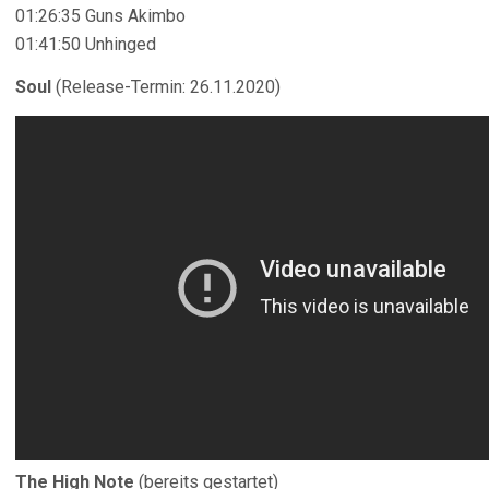
01:26:35 Guns Akimbo
01:41:50 Unhinged
Soul
(Release-Termin: 26.11.2020)
The High Note
(bereits gestartet)