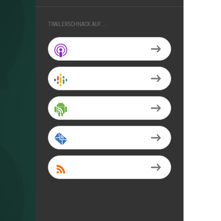
TRAILERSCHNACK AUF ...
Apple Podcasts
Google Podcasts
Android
by Email
RSS