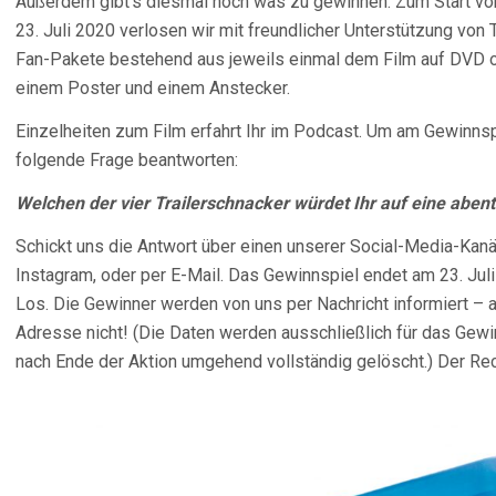
Außerdem gibt’s diesmal noch was zu gewinnen: Zum Start v
23. Juli 2020 verlosen wir mit freundlicher Unterstützung v
Fan-Pakete bestehend aus jeweils einmal dem Film auf DVD ode
einem Poster und einem Anstecker.
Einzelheiten zum Film erfahrt Ihr im Podcast. Um am Gewinnsp
folgende Frage beantworten:
Welchen der vier Trailerschnacker würdet Ihr auf eine abe
Schickt uns die Antwort über einen unserer Social-Media-Kanä
Instagram, oder per E-Mail. Das Gewinnspiel endet am 23. Jul
Los. Die Gewinner werden von uns per Nachricht informiert –
Adresse nicht! (Die Daten werden ausschließlich für das Gew
nach Ende der Aktion umgehend vollständig gelöscht.) Der R