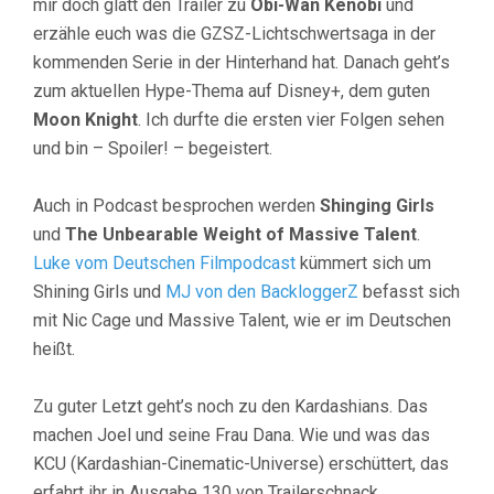
mir doch glatt den Trailer zu
Obi-Wan Kenobi
und
erzähle euch was die GZSZ-Lichtschwertsaga in der
kommenden Serie in der Hinterhand hat. Danach geht’s
zum aktuellen Hype-Thema auf Disney+, dem guten
Moon Knight
. Ich durfte die ersten vier Folgen sehen
und bin – Spoiler! – begeistert.
Auch in Podcast besprochen werden
Shinging Girls
und
The Unbearable Weight of Massive Talent
.
Luke vom Deutschen Filmpodcast
kümmert sich um
Shining Girls und
MJ von den BackloggerZ
befasst sich
mit Nic Cage und Massive Talent, wie er im Deutschen
heißt.
Zu guter Letzt geht’s noch zu den Kardashians. Das
machen Joel und seine Frau Dana. Wie und was das
KCU (Kardashian-Cinematic-Universe) erschüttert, das
erfahrt ihr in Ausgabe 130 von Trailerschnack.