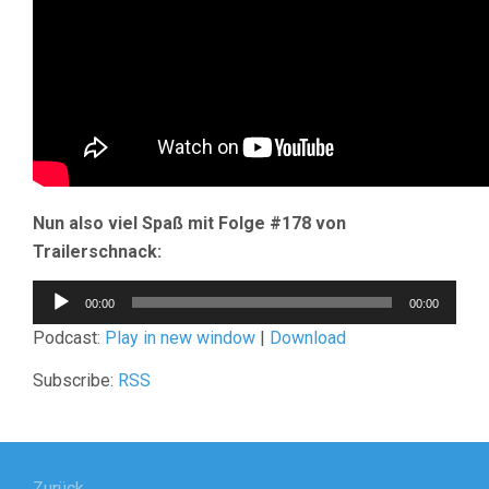
Nun also viel Spaß mit Folge #178 von
Trailerschnack:
Audio-
00:00
00:00
Player
Podcast:
Play in new window
|
Download
Subscribe:
RSS
Beitragsnavigation
Zurück