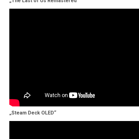
„The Last of Us Remastered“
„Steam Deck OLED“