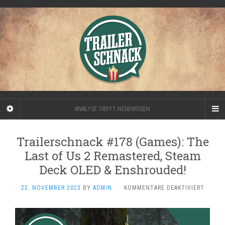
ANALYSE TRIFFT NERDWISSEN
Trailerschnack #178 (Games): The
Last of Us 2 Remastered, Steam
Deck OLED & Enshrouded!
FÜR
22. NOVEMBER 2023
BY
ADMIN
·
KOMMENTARE DEAKTIVIERT
TRAIL
#178
(GAMES