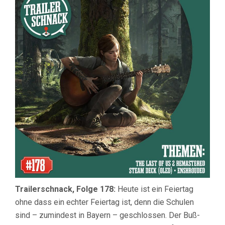
THE
LAST
OF
US
2
REMAST
STEAM
DECK
OLED
&
ENSHR
Trailerschnack, Folge 178:
Heute ist ein Feiertag
ohne dass ein echter Feiertag ist, denn die Schulen
sind – zumindest in Bayern – geschlossen. Der Buß-