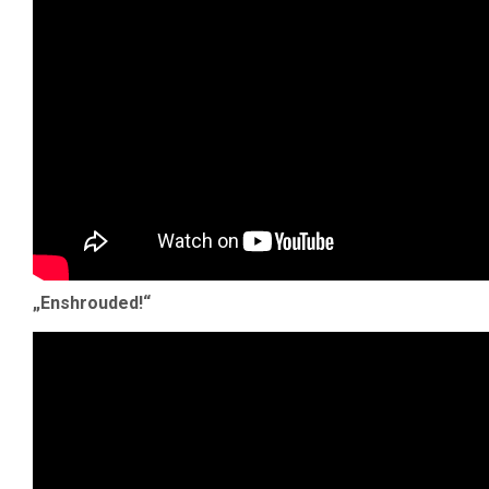
„Enshrouded!“