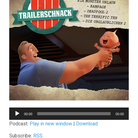
Audio-
00:00
00:00
Player
Podcast:
Play in new window
|
Download
Subscribe:
RSS