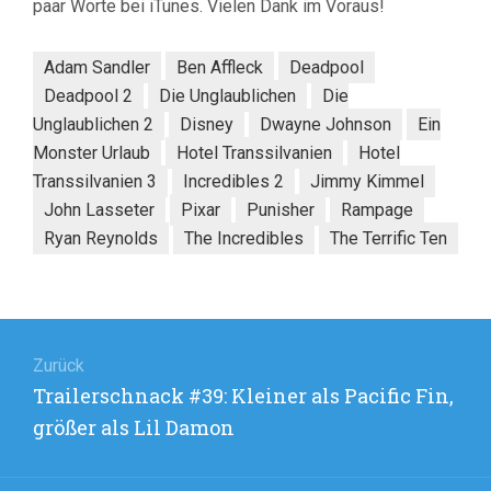
paar Worte bei iTunes. Vielen Dank im Voraus!
Adam Sandler
Ben Affleck
Deadpool
Deadpool 2
Die Unglaublichen
Die
Unglaublichen 2
Disney
Dwayne Johnson
Ein
Monster Urlaub
Hotel Transsilvanien
Hotel
Transsilvanien 3
Incredibles 2
Jimmy Kimmel
John Lasseter
Pixar
Punisher
Rampage
Ryan Reynolds
The Incredibles
The Terrific Ten
Beitragsnavigation
Zurück
Vorheriger
Trailerschnack #39: Kleiner als Pacific Fin,
Beitrag:
größer als Lil Damon